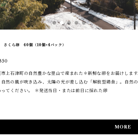
 さくら卵 40個（10個×4パック）
350
垣市上石津町の自然豊かな里山で産まれた＊新鮮な卵をお届けします
、自然の風が吹き込み、太陽の光が差し込む「解放型鶏舎」。自然
わってください。 ＊発送当日・または前日に採れた卵
MORE