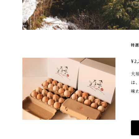
特選
¥2,
大
は
味